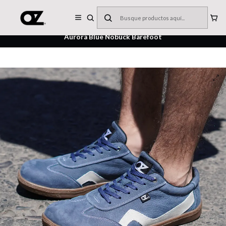
DISEÑADAS Y FABRICADAS EN CHILE
Inicio
CALZADO BAREFOOT
ZAPATILLAS
Aurora Blue Nobuck Barefoot