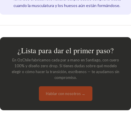
cuando la musculatura y los huesos aún están formándose.
¿Lista para dar el primer paso?
En OzChile fabricamos cada par a mano en Santiago, con cuero
100% y diseño zero drop. Si tienes dudas sobre qué modelo
elegir o cómo hacer la transición, escríbenos — te ayudamos sin
compromiso.
Hablar con nosotros →