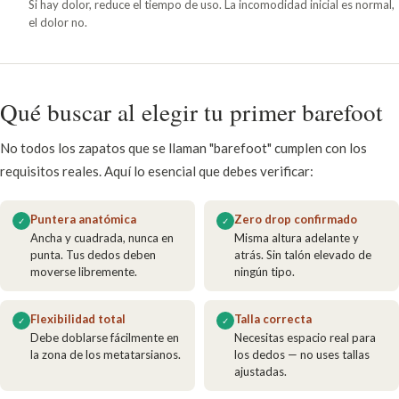
Si hay dolor, reduce el tiempo de uso. La incomodidad inicial es normal,
el dolor no.
Qué buscar al elegir tu primer barefoot
No todos los zapatos que se llaman "barefoot" cumplen con los
requisitos reales. Aquí lo esencial que debes verificar:
Puntera anatómica
Zero drop confirmado
✓
✓
Ancha y cuadrada, nunca en
Misma altura adelante y
punta. Tus dedos deben
atrás. Sin talón elevado de
moverse libremente.
ningún tipo.
Flexibilidad total
Talla correcta
✓
✓
Debe doblarse fácilmente en
Necesitas espacio real para
la zona de los metatarsianos.
los dedos — no uses tallas
ajustadas.